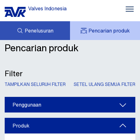
Valves Indonesia
Penelusuran
Pencarian produk
Air
Pencarian produk
PERTANYAAN
Bendungan
TENTANG AVK
AVK SAYA
BERITA
AVK HOLDING (GROUP)
Proteksi kebakaran
PROYEK
Filter
UNDUHAN
Gedung
TAMPILKAN SELURUH FILTER
SETEL ULANG SEMUA FILTER
HUBUNGI KAMI
Industri
Penggunaan
Tentang AVK
Produk