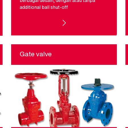
berbagai desain, dengan atau tanpa
additional ball shut-off
S
UNDERGROUND HYDRANTS
Gate valve