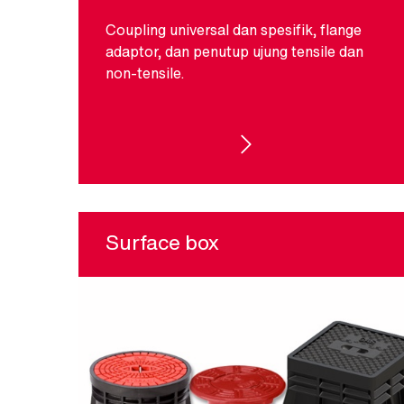
Coupling universal dan spesifik, flange
adaptor, dan penutup ujung tensile dan
non-tensile.
COUPLINGS DAN ADAPTOR
Surface box