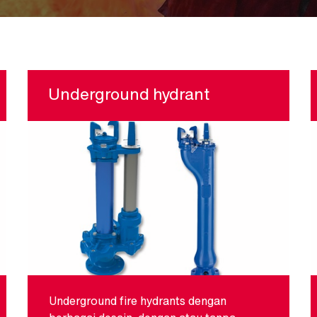
Underground hydrant
Underground fire hydrants dengan