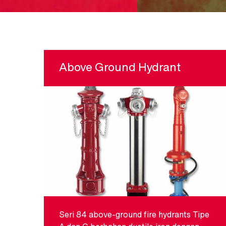
Above Ground Hydrant
Seri 84 above-ground fire hydrants Tipe