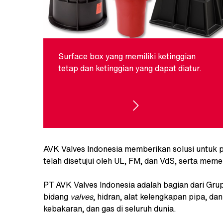
Surface box yang memiliki ketinggian
tetap dan ketinggian yang dapat diatur.
SURFACE BOX
AVK Valves Indonesia memberikan solusi untuk 
telah disetujui oleh UL, FM, dan VdS, serta meme
PT AVK Valves Indonesia adalah bagian dari Gr
bidang
valves
, hidran, alat kelengkapan pipa, dan
kebakaran, dan gas di seluruh dunia.