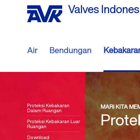
Valves Indones
Air
Bendungan
Kebakara
Proteksi Kebakaran
MARI KITA ME
Dalam Ruangan
Prote
Proteksi Kebakaran Luar
Ruangan
Download