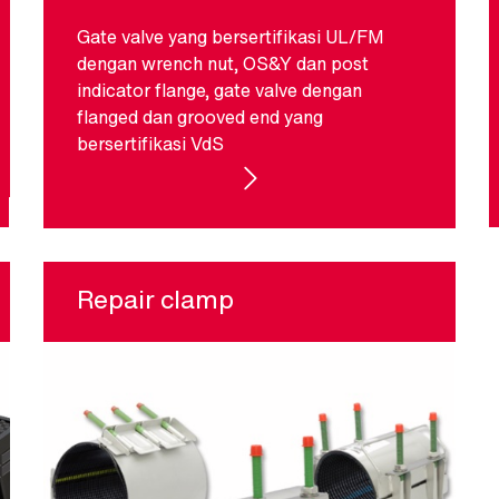
Gate valve yang bersertifikasi UL/FM
dengan wrench nut, OS&Y dan post
indicator flange, gate valve dengan
flanged dan grooved end yang
bersertifikasi VdS
S
GATE VALVES
Repair clamp