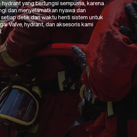
hydrant yang berfungsi sempurna, karena
dungi dan menyelamatkan nyawa dan
setiap detik dan waktu henti sistem untuk
ai Valve, hydrant, dan aksesoris kami
.