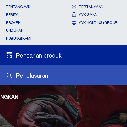
TENTANG AVK
PERTANYAAN
BERITA
AVK SAYA
PROYEK
AVK HOLDING (GROUP)
UNDUHAN
HUBUNGI KAMI
Pencarian produk
Penelusuran
TUNGKAN