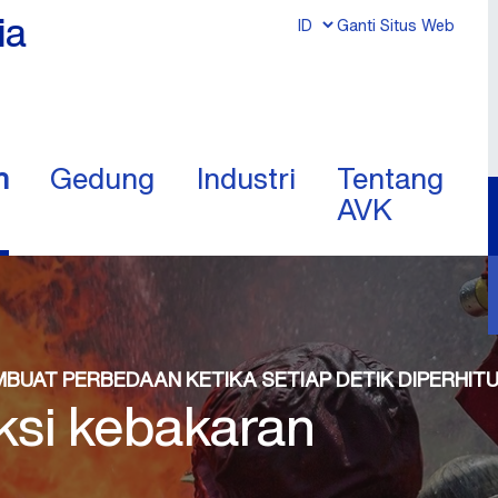
ia
Ganti Situs Web
n
Gedung
Industri
Tentang
AVK
MBUAT PERBEDAAN KETIKA SETIAP DETIK DIPERHI
ksi kebakaran