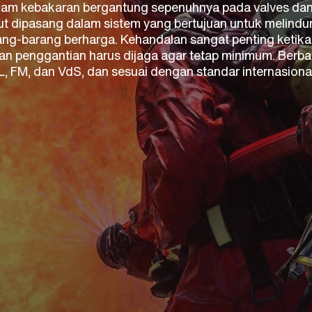
m kebakaran bergantung sepenuhnya pada valves dan 
ebut dipasang dalam sistem yang bertujuan untuk melin
ng-barang berharga. Kehandalan sangat penting ketika 
n penggantian harus dijaga agar tetap minimum. Berbag
UL, FM, dan VdS, dan sesuai dengan standar internasional