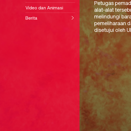
Petugas pemada
Video dan Animasi
alat-alat ters
melindungi bara
Berita
pemeliharaan da
disetujui oleh 