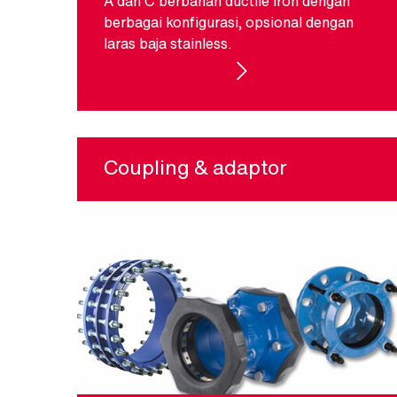
A dan C berbahan ductile iron dengan
berbagai konfigurasi, opsional dengan
laras baja stainless.
ABOVE GROUND HYDRANT
Coupling & adaptor