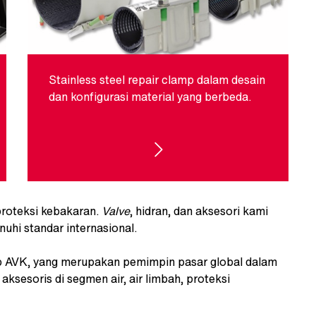
Stainless steel repair clamp dalam desain
dan konfigurasi material yang berbeda.
REPAIR CLAMP
proteksi kebakaran.
Valve
, hidran, dan aksesori kami
nuhi standar internasional.
up AVK, yang merupakan pemimpin pasar global dalam
 aksesoris di segmen air, air limbah, proteksi