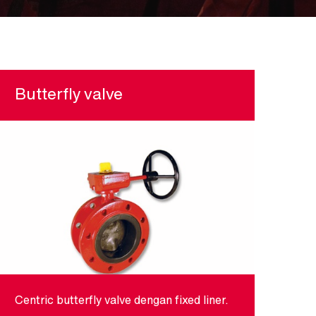
Butterfly valve
Centric butterfly valve dengan fixed liner.