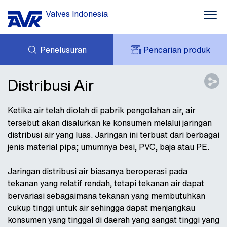
Valves Indonesia
Penelusuran
Pencarian produk
PERTANYAAN
TENTANG AVK
Distribusi Air
AVK SAYA
BERITA
AVK HOLDING (GROUP)
PROYEK
Ketika air telah diolah di pabrik pengolahan air, air
tersebut akan disalurkan ke konsumen melalui jaringan
UNDUHAN
distribusi air yang luas. Jaringan ini terbuat dari berbagai
HUBUNGI KAMI
jenis material pipa; umumnya besi, PVC, baja atau PE.
Jaringan distribusi air biasanya beroperasi pada
tekanan yang relatif rendah, tetapi tekanan air dapat
bervariasi sebagaimana tekanan yang membutuhkan
cukup tinggi untuk air sehingga dapat menjangkau
konsumen yang tinggal di daerah yang sangat tinggi yang