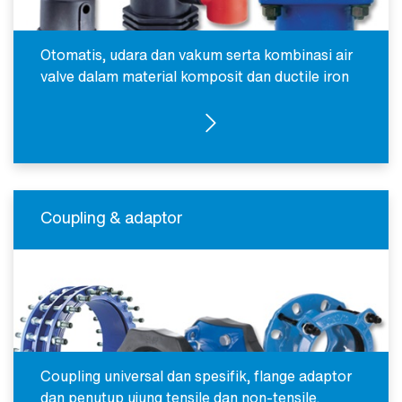
Otomatis, udara dan vakum serta kombinasi air
valve dalam material komposit dan ductile iron
AIR VALVE
Coupling & adaptor
Coupling universal dan spesifik, flange adaptor
dan penutup ujung tensile dan non-tensile.