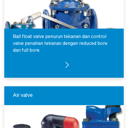
Ball float valve penurun tekanan dan control
valve penahan tekanan dengan reduced bore
dan full bore.
CONTROL VALVE
Air valve