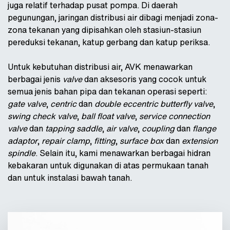
juga relatif terhadap pusat pompa. Di daerah
pegunungan, jaringan distribusi air dibagi menjadi zona-
zona tekanan yang dipisahkan oleh stasiun-stasiun
pereduksi tekanan, katup gerbang dan katup periksa.
Untuk kebutuhan distribusi air, AVK menawarkan
berbagai jenis
valve
dan aksesoris yang cocok untuk
semua jenis bahan pipa dan tekanan operasi seperti:
gate valve
,
centric
dan
double eccentric butterfly valve
,
swing check valve
,
ball float valve
,
service connection
valve
dan
tapping saddle
,
air valve
,
coupling
dan
flange
adaptor
,
repair clamp
,
fitting
,
surface box
dan
extension
spindle
. Selain itu, kami menawarkan berbagai hidran
kebakaran untuk digunakan di atas permukaan tanah
dan untuk instalasi bawah tanah.