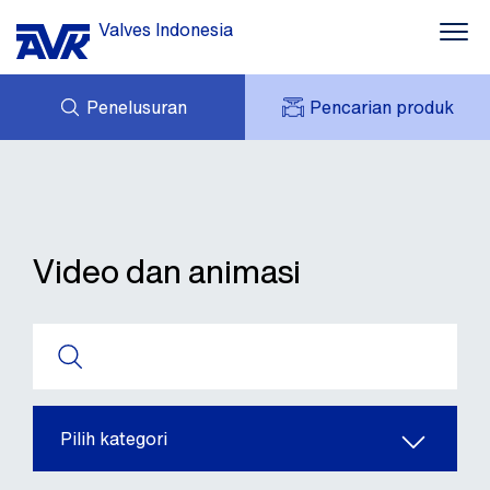
Valves Indonesia
Penelusuran
Pencarian produk
PERTANYAAN
TENTANG AVK
AVK SAYA
BERITA
AVK HOLDING (GROUP)
PROYEK
Video dan animasi
UNDUHAN
HUBUNGI KAMI
Pilih kategori