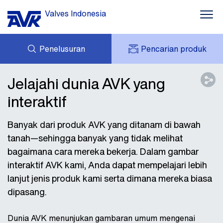
Valves Indonesia
Penelusuran
Pencarian produk
PERTANYAAN
TENTANG AVK
Jelajahi dunia AVK yang
AVK SAYA
BERITA
interaktif
AVK HOLDING (GROUP)
PROYEK
UNDUHAN
Banyak dari produk AVK yang ditanam di bawah
HUBUNGI KAMI
tanah—sehingga banyak yang tidak melihat
bagaimana cara mereka bekerja. Dalam gambar
interaktif AVK kami, Anda dapat mempelajari lebih
lanjut jenis produk kami serta dimana mereka biasa
dipasang.
Dunia AVK menunjukan gambaran umum mengenai