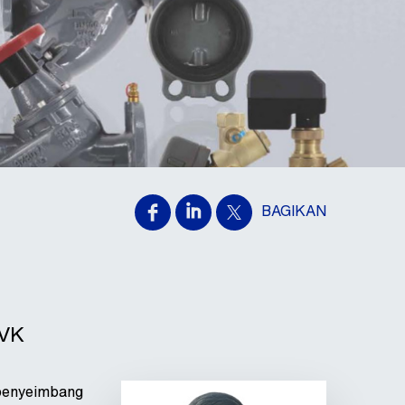
BAGIKAN
AVK
penyeimbang