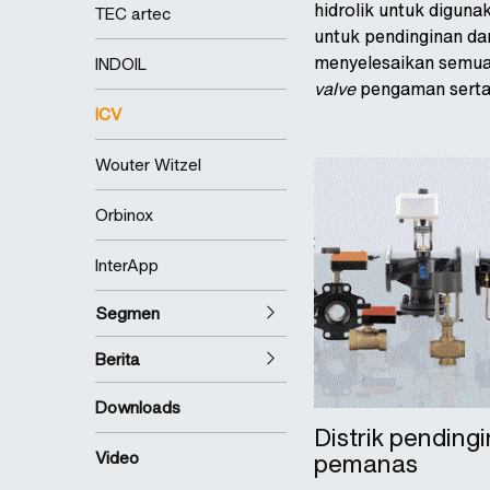
hidrolik untuk diguna
TEC artec
untuk pendinginan dan
menyelesaikan semua 
INDOIL
valve
pengaman serta
ICV
Wouter Witzel
Orbinox
InterApp
Segmen
Berita
Downloads
Distrik pending
Video
pemanas