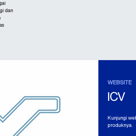
gai
gi dan
m
as
WEBSITE
ICV
Kunjungi web
produknya.