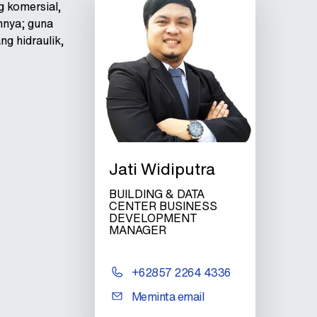
g komersial,
nnya; guna
g hidraulik,
Jati Widiputra
BUILDING & DATA
CENTER BUSINESS
DEVELOPMENT
MANAGER
+62857 2264 4336
Meminta email