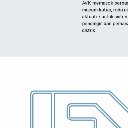
AVK memasok berba
macam katup, roda gi
aktuator untuk siste
pendingin dan peman
distrik.