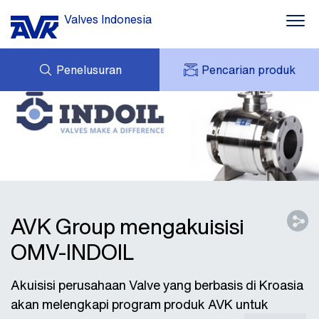
Valves Indonesia
Penelusuran
Pencarian produk
PERTANYAAN
TENTANG AVK
AVK SAYA
BERITA
AVK HOLDING (GROUP)
PROYEK
UNDUHAN
HUBUNGI KAMI
AVK Group mengakuisisi
OMV-INDOIL
Akuisisi perusahaan Valve yang berbasis di Kroasia
akan melengkapi program produk AVK untuk