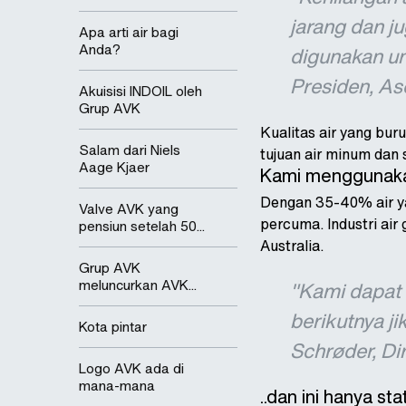
jarang dan j
Apa arti air bagi
Anda?
digunakan un
Presiden, As
Akuisisi INDOIL oleh
Grup AVK
Kualitas air yang bu
Salam dari Niels
tujuan air minum dan
Aage Kjaer
Kami menggunakan
Dengan 35-40% air yan
Valve AVK yang
percuma. Industri ai
pensiun setelah 50...
Australia.
Grup AVK
meluncurkan AVK...
"Kami dapat 
berikutnya ji
Kota pintar
Schrøder, Di
Logo AVK ada di
mana-mana
..dan ini hanya stat