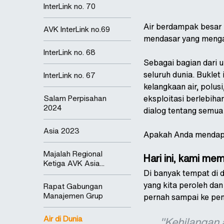
InterLink no. 70
Air berdampak besar p
AVK InterLink no.69
mendasar yang mengar
InterLink no. 68
Sebagai bagian dari u
seluruh dunia. Buklet
InterLink no. 67
kelangkaan air, polus
Salam Perpisahan
eksploitasi berlebiha
2024
dialog tentang semua
Asia 2023
Apakah Anda mendapat
Majalah Regional
Hari ini, kami m
Ketiga AVK Asia...
Di banyak tempat di 
yang kita peroleh dan
Rapat Gabungan
Manajemen Grup
pernah sampai ke pen
Air di Dunia
"Kehilangan 