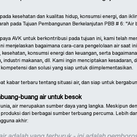
ada kesehatan dan kualitas hidup, konsumsi energi, dan ikli
ah pada Tujuan Pembangunan Berkelanjutan PBB # 6: “Air be
paya AVK untuk berkontribusi pada tujuan ini, kami telah men
 ini menjelaskan bagaimana cara-cara pengelolaan air saat 
i, kesehatan, konsumsi energi dan keuangan, serta bagaimana a
n, industri makanan, dll. Kami ingin menciptakan kesadaran
 kompetensi dan solusi yang siap untuk diimplementasikan.
 kabar terbaru tentang situasi air, dan siap untuk bergabu
embuang-buang air untuk besok
dunia, air merupakan sumber daya yang langka. Meskipun dem
 produksi dari berbagai sumber terbuang percuma. Lebih dari
gguna akhir:
air adalah yang terburuk - ini adalah pemboro