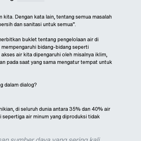
m kita. Dengan kata lain, tentang semua masalah
rsih dan sanitasi untuk semua”.
erbitkan buklet tentang pengelolaan air di
ini mempengaruhi bidang-bidang seperti
kses air kita dipengaruhi oleh misalnya iklim,
, dan pada saat yang sama mengatur tempat untuk
ng dalam dialog?
ikian, di seluruh dunia antara 35% dan 40% air
 sepertiga air minum yang diproduksi tidak
san sumber daya yang sering kali