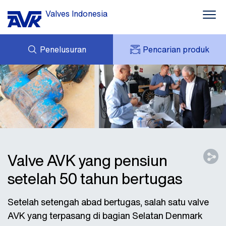
Valves Indonesia
Penelusuran
Pencarian produk
PERTANYAAN
TENTANG AVK
AVK SAYA
BERITA
AVK HOLDING (GROUP)
PROYEK
UNDUHAN
HUBUNGI KAMI
Valve AVK yang pensiun
setelah 50 tahun bertugas
Setelah setengah abad bertugas, salah satu valve
AVK yang terpasang di bagian Selatan Denmark