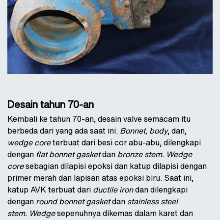
Desain tahun 70-an
Kembali ke tahun 70-an, desain valve semacam itu
berbeda dari yang ada saat ini.
B
onnet, body
, dan,
wedge core
terbuat dari besi cor abu-abu, dilengkapi
dengan
flat bonnet gasket
dan
bronze stem
.
W
edge
core
sebagian dilapisi epoksi dan katup dilapisi dengan
primer merah dan lapisan atas epoksi biru. Saat ini,
katup AVK terbuat dari
ductile iron
dan dilengkapi
dengan
round bonnet gasket
dan
stainless steel
stem
.
W
edge
sepenuhnya dikemas dalam karet dan