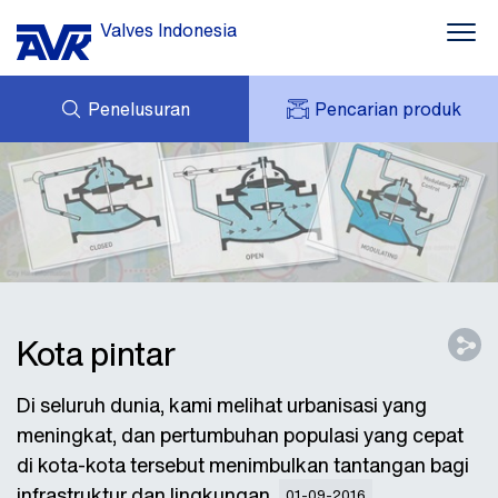
Valves Indonesia
Penelusuran
Pencarian produk
PERTANYAAN
TENTANG AVK
AVK SAYA
BERITA
AVK HOLDING (GROUP)
PROYEK
UNDUHAN
HUBUNGI KAMI
Kota pintar
Di seluruh dunia, kami melihat urbanisasi yang
meningkat, dan pertumbuhan populasi yang cepat
di kota-kota tersebut menimbulkan tantangan bagi
infrastruktur dan lingkungan.
01-09-2016